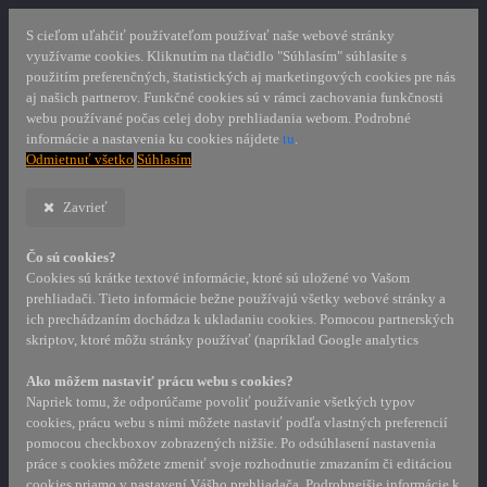
S cieľom uľahčiť používateľom používať naše webové stránky
využívame cookies. Kliknutím na tlačidlo "Súhlasím" súhlasíte s
použitím preferenčných, štatistických aj marketingových cookies pre nás
aj našich partnerov. Funkčné cookies sú v rámci zachovania funkčnosti
webu používané počas celej doby prehliadania webom. Podrobné
informácie a nastavenia ku cookies nájdete
tu
.
Odmietnuť všetko
Súhlasím
Zavrieť
Čo sú cookies?
Cookies sú krátke textové informácie, ktoré sú uložené vo Vašom
prehliadači. Tieto informácie bežne používajú všetky webové stránky a
ich prechádzaním dochádza k ukladaniu cookies. Pomocou partnerských
skriptov, ktoré môžu stránky používať (napríklad Google analytics
Ako môžem nastaviť prácu webu s cookies?
Napriek tomu, že odporúčame povoliť používanie všetkých typov
cookies, prácu webu s nimi môžete nastaviť podľa vlastných preferencií
pomocou checkboxov zobrazených nižšie. Po odsúhlasení nastavenia
práce s cookies môžete zmeniť svoje rozhodnutie zmazaním či editáciou
cookies priamo v nastavení Vášho prehliadača. Podrobnejšie informácie k