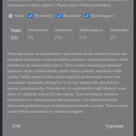
premazaniu cookies nájdete v Pomocníkovi Vášho prehliadača.
Nutné
Preferenčné
Štatistické
Marketingové
Nutné
Preferenčné
Štatistické
Marketingové
Neklasifikovan
(13)
(1)
(15)
(15)
(7)
Tieto informácie sú nevyhnutné k správnemu chodu webovej stránky ako
napríklad vkladanie tovaru do košíka, uloženie vyplnených údajov alebo
prihlásenie do zákazníckej sekcie.
Tieto cookies umožnia prispôsobiť
správanie alebo vzhľad stránky podľa Vašich potrieb, napríklad voľba
jazyka.
Vďaka týmto cookies môžu majitelia aj developeri webu viac
porozumieť správaniu užívateľov a vyvijať stránku tak, aby bola čo
najviac prozákaznícka. Teda aby ste čo najrýchlejšie našli hľadaný tovar
alebo čo najľahšie dokončili jeho nákup.
Tieto informácie umožnia
personalizovať zobrazenie ponúk priamo pre Vás vďaka historickej
skúsenosti prehliadania predchádzajúcich stránok a ponúk.
Tieto cookies
zatiaľ neboli roztriedené do vlastnej kategórie.
Účel
Vypršanie