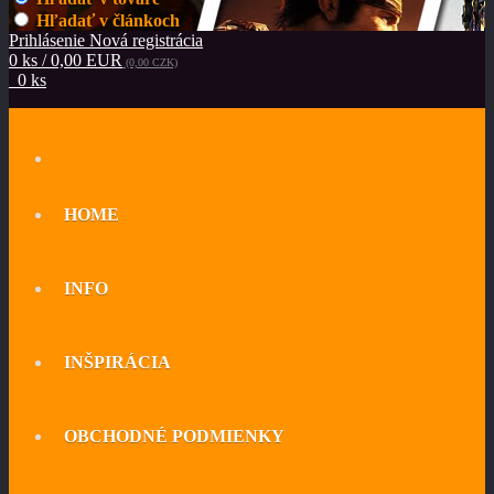
Hľadať v článkoch
Prihlásenie
Nová registrácia
0 ks / 0,00 EUR
(0,00 CZK)
0 ks
HOME
INFO
INŠPIRÁCIA
OBCHODNÉ PODMIENKY