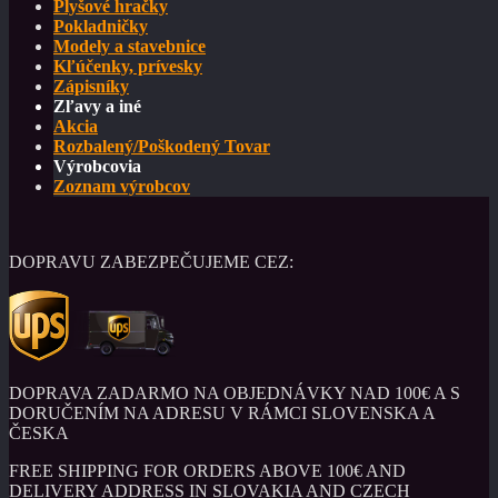
Plyšové hračky
Pokladničky
Modely a stavebnice
Kľúčenky, prívesky
Zápisníky
Zľavy a iné
Akcia
Rozbalený/Poškodený Tovar
Výrobcovia
Zoznam výrobcov
DOPRAVU ZABEZPEČUJEME CEZ:
DOPRAVA ZADARMO NA OBJEDNÁVKY NAD 100€ A S
DORUČENÍM NA ADRESU V RÁMCI SLOVENSKA A
ČESKA
FREE SHIPPING FOR ORDERS ABOVE 100€ AND
DELIVERY ADDRESS IN SLOVAKIA AND CZECH