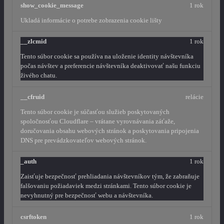
show_cookie_message
1 rok
Ukladá informácie o potrebe zobrazenia cookie lišty
__zlcmid
1 rok
Tento súbor cookie sa používa na uloženie identity návštevníka
počas návštev a preferencie návštevníka deaktivovať našu funkciu
živého chatu.
__cfruid
relácie
Tento súbor cookie je súčasťou služieb poskytovaných
spoločnosťou Cloudflare – vrátane vyrovnávania záťaže,
doručovania obsahu webových stránok a poskytovania pripojenia
DNS pre prevádzkovateľov webových stránok.
_auth
1 rok
Zaisťuje bezpečnosť prehliadania návštevníkov tým, že zabraňuje
falšovaniu požiadaviek medzi stránkami. Tento súbor cookie je
nevyhnutný pre bezpečnosť webu a návštevníka.
csrftoken
1 rok