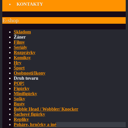
KONTAKTY
E-shop
Skladom
Žáner
Filmy
Seriály
Rozprávky
Komiksy
Hry
Šport
Osobnosti/Ikony
Druh tovaru
POP!
Figúrky
Minifigúrky
Sošky
Busty
Bobble Head / Wobbler/ Knocker
Šachové figúrky
Repliky
Poháre, hrnčeky a iné