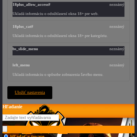
18plus_allow_access#
neznámý
Ukladá informáciu o odsúhlasení okna 18+ pre web.
18plus_cat#
neznámý
Ukladá informáciu o odsúhlasení okna 18+ pre kategóriu.
bs_slide_menu
neznámý
left_menu
neznámý
Ukladá informáciu o spôsobe zobrazenia ľavého menu.
Uložiť nastavenia
Hľadanie
Hľadať v tovare