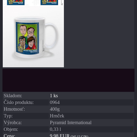
Skladom:
1 ks
Číslo produktu:
0964
Hmotnosť:
400g
Typ:
Hrnček
Výrobca:
Pyramid International
Objem:
0,33 l
Cena:
9,98 EUR
(242,12 CZK)