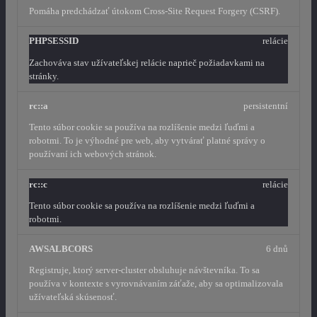
Pomáha predchádzať útokom Cross-Site Request Forgery (CSRF).
PHPSESSID
relácie
Zachováva stav užívateľskej relácie naprieč požiadavkami na
stránky.
rc::a
persistentní
Tento súbor cookie sa používa na rozlíšenie medzi ľuďmi a
robotmi. To je výhodné pre web, aby vytvárať platné správy o
používaní ich webových stránok.
rc::c
relácie
Tento súbor cookie sa používa na rozlíšenie medzi ľuďmi a
robotmi.
AWSALBCORS
6 dnů
Registruje, ktorý server-cluster obsluhuje návštevníka. To sa
používa v kontexte s vyrovnávaním záťaže, aby sa optimalizovala
užívateľská skúsenosť.