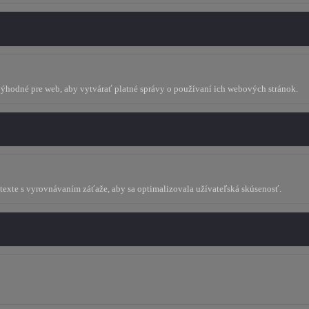
 výhodné pre web, aby vytvárať platné správy o používaní ich webových stránok.
ontexte s vyrovnávaním záťaže, aby sa optimalizovala užívateľská skúsenosť.