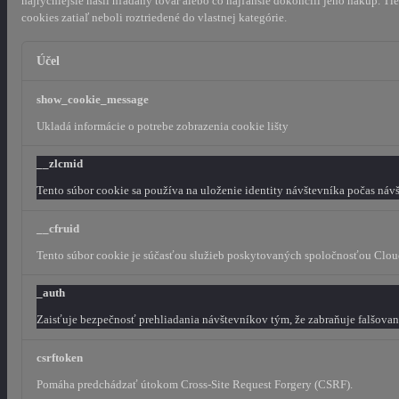
najrýchlejšie našli hľadaný tovar alebo čo najľahšie dokončili jeho nákup.
Tie
cookies zatiaľ neboli roztriedené do vlastnej kategórie.
Účel
show_cookie_message
Ukladá informácie o potrebe zobrazenia cookie lišty
__zlcmid
Tento súbor cookie sa používa na uloženie identity návštevníka počas návš
__cfruid
Tento súbor cookie je súčasťou služieb poskytovaných spoločnosťou Clou
_auth
Zaisťuje bezpečnosť prehliadania návštevníkov tým, že zabraňuje falšova
csrftoken
Pomáha predchádzať útokom Cross-Site Request Forgery (CSRF).