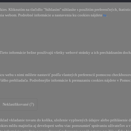
s. Kliknutím na tlačidlo "Súhlasím" súhlasíte s použitím preferenčných, štatisti
nia webom. Podrobné informácie a nastavenia ku cookies nájdete
tu
.
. Tieto informácie bežne používajú všetky webové stránky a ich prechádzaním doc
cu webu s nimi môžete nastaviť podľa vlastných preferencií pomocou checkboxov 
Vášho prehliadača. Podrobnejšie informácie k premazaniu cookies nájdete v Pomoc
Neklasifikované (7)
klad vkladanie tovaru do košíka, uloženie vyplnených údajov alebo prihlásenie d
kies môžu majitelia aj developeri webu viac porozumieť správaniu užívateľov a vyv