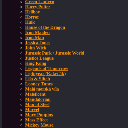
Green Lantern
Harry Potter
Hellboy
Horror
Hulk
House of the Dragon
Iron Maiden
Iron Man
Jessica Jones
John Wick
Jurassic Park / Jurassic World
Justice League
King Kong
Legends of Tomorrow
Lightyear (Rakeťák)
Lilo & Stitch
Looney Tunes
Malá morská víla
Maleficent
Mandalorian
Man of Steel
Marvel
Mary Poppins
Mass Effect
Mickey Mouse