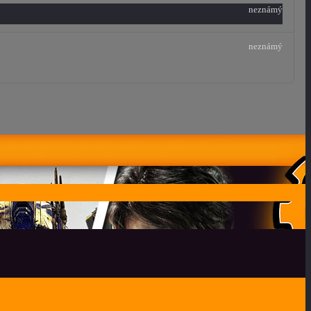
neznámý
neznámý