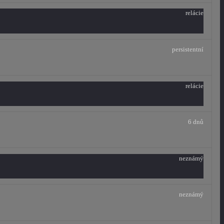
relácie
persistentní
relácie
6 dnů
neznámý
neznámý