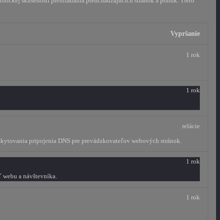
orickej skúsenosti prehliadania predchádzajúcich stránok a ponúk.
Tieto
Vypršanie
1 rok
1 rok
relácie
oskytovania pripojenia DNS pre prevádzkovateľov webových stránok.
1 rok
ť webu a návštevníka.
1 rok