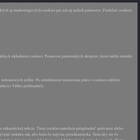
ckých aj marketingových cookies pre nás aj našich partnerov. Funkčné cookies
hádza k ukladaniu cookies. Pomocou partnerských skriptov, ktoré môžu stránky
zobrazených nižšie. Po odsúhlasení nastavenia práce s cookies môžete
níkovi Vášho prehliadača.
o zákazníckej sekcie.
Tieto cookies umožnia prispôsobiť správanie alebo
ijať stránku tak, aby bola čo najviac prozákaznícka. Teda aby ste čo