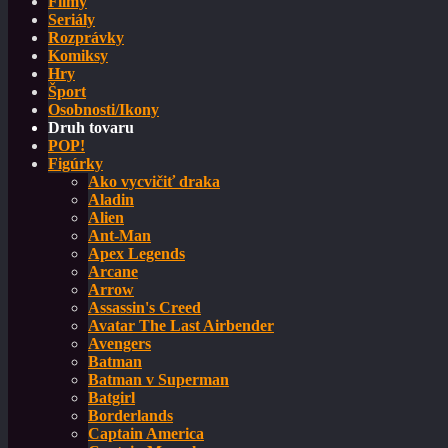
Filmy
Seriály
Rozprávky
Komiksy
Hry
Šport
Osobnosti/Ikony
Druh tovaru
POP!
Figúrky
Ako vycvičiť draka
Aladin
Alien
Ant-Man
Apex Legends
Arcane
Arrow
Assassin's Creed
Avatar The Last Airbender
Avengers
Batman
Batman v Superman
Batgirl
Borderlands
Captain America