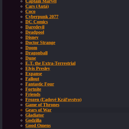
Captain Marvel
Cars (Autá)
Coco
Cyberpunk 2077
DC Comics
Daredevil
Deadpool
Disney
Doctor Strange
Doom
Dragonball
Dune
E.T. the Extra-Terrestrial
Elvis Presley
Expanse
Fallout
Fantastic Four
Fortnite
Friends
Frozen (Ľadové Kráľovstvo)
Game of Thrones
Gears of War
Gladiator
Godzilla
Good Omens