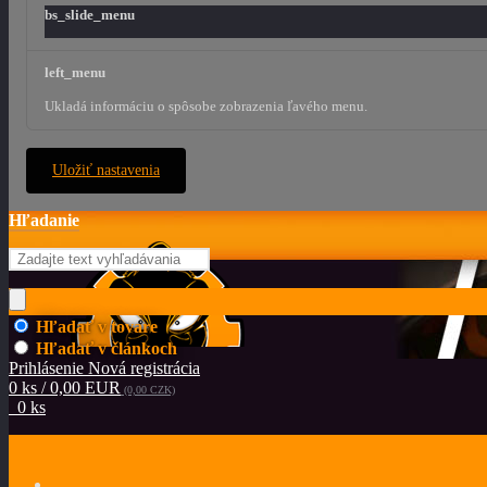
bs_slide_menu
left_menu
Ukladá informáciu o spôsobe zobrazenia ľavého menu.
Uložiť nastavenia
Hľadanie
Hľadať v tovare
Hľadať v článkoch
Prihlásenie
Nová registrácia
0 ks / 0,00 EUR
(0,00 CZK)
0 ks