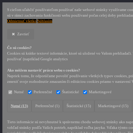
S cieľom uľahčiť používateľom používať naše webové stránky využívame cookie
sú v rámci zachovania funkčnosti webu používané počas celej doby prehliada
Odmietnuť všetko
Súhlasím
Zavrieť
Čo sú cookies?
Cookies sú krátke textové informácie, ktoré sú uložené vo Vašom prehliadači
používať (napríklad Google analytics
Ako môžem nastaviť prácu webu s cookies?
Napriek tomu, že odporúčame povoliť používanie všetkých typov cookies, prá
zmeniť svoje rozhodnutie zmazaním či editáciou cookies priamo v nastavení 
Nutné
Preferenčné
Štatistické
Marketingové
Nutné (13)
Preferenčné (1)
Štatistické (15)
Marketingové (15)
Tieto informácie sú nevyhnutné k správnemu chodu webovej stránky ako naprí
vzhľad stránky podľa Vašich potrieb, napríklad voľba jazyka.
Vďaka týmto coo