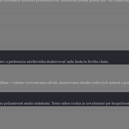
to informácie umožnia personalizovať zobrazenie ponúk priamo pre Vás vďaka hist
tev a preferencie návštevníka deaktivovať našu funkciu živého chatu.
dflare – vrátane vyrovnávania záťaže, doručovania obsahu webových stránok a p
niu požiadaviek medzi stránkami. Tento súbor cookie je nevyhnutný pre bezpečnos