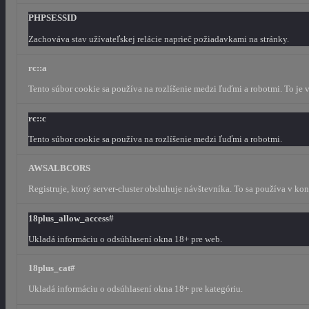
PHPSESSID
Zachováva stav užívateľskej relácie naprieč požiadavkami na stránky.
rc::a
Tento súbor cookie sa používa na rozlíšenie medzi ľuďmi a robotmi. To je
rc::c
Tento súbor cookie sa používa na rozlíšenie medzi ľuďmi a robotmi.
AWSALBCORS
Registruje, ktorý server-cluster obsluhuje návštevníka. To sa používa v k
18plus_allow_access#
Ukladá informáciu o odsúhlasení okna 18+ pre web.
18plus_cat#
Ukladá informáciu o odsúhlasení okna 18+ pre kategóriu.