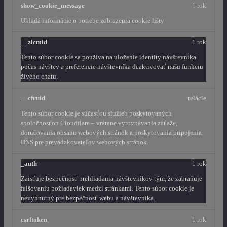
show_cookie_message
1 rok
Ukladá informácie o potrebe zobrazenia cookie lišty
__zlcmid
1 rok
Tento súbor cookie sa používa na uloženie identity návštevníka
počas návštev a preferencie návštevníka deaktivovať našu funkciu
živého chatu.
__cfruid
relácie
Tento súbor cookie je súčasťou služieb poskytovaných
spoločnosťou Cloudflare – vrátane vyrovnávania záťaže,
doručovania obsahu webových stránok a poskytovania pripojenia
DNS pre prevádzkovateľov webových stránok.
_auth
1 rok
Zaisťuje bezpečnosť prehliadania návštevníkov tým, že zabraňuje
falšovaniu požiadaviek medzi stránkami. Tento súbor cookie je
nevyhnutný pre bezpečnosť webu a návštevníka.
csrftoken
1 rok