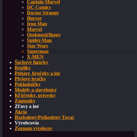
Captain Marvel
DC Comics
Doctor Strange
Horror
Iron Man
Marvel
Osobnosti/Ikony
Spider-Man
Star Wars
Superman
X-MEN
Šachové figúrky
Repliky
Poháre, hrnčeky a iné
Plyšové hračky
Pokladničky
Modely a stavebnice
Kľúčenky, prívesky
Zápisníky
Zľavy a iné
Akcia
Rozbalený/Poškodený Tovar
Výrobcovia
Zoznam výrobcov