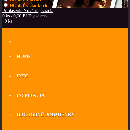
Hľadať v článkoch
Prihlásenie
Nová registrácia
0 ks / 0,00 EUR
(0,00 CZK)
0 ks
HOME
INFO
INŠPIRÁCIA
OBCHODNÉ PODMIENKY