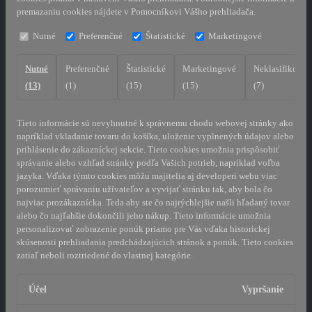
premazaniu cookies nájdete v Pomocníkovi Vášho prehliadača.
Nutné
Preferenčné
Štatistické
Marketingové
Nutné
Preferenčné
Štatistické
Marketingové
Neklasifikovan
(13)
(1)
(15)
(15)
(7)
Tieto informácie sú nevyhnutné k správnemu chodu webovej stránky ako
napríklad vkladanie tovaru do košíka, uloženie vyplnených údajov alebo
prihlásenie do zákazníckej sekcie.
Tieto cookies umožnia prispôsobiť
správanie alebo vzhľad stránky podľa Vašich potrieb, napríklad voľba
jazyka.
Vďaka týmto cookies môžu majitelia aj developeri webu viac
porozumieť správaniu užívateľov a vyvijať stránku tak, aby bola čo
najviac prozákaznícka. Teda aby ste čo najrýchlejšie našli hľadaný tovar
alebo čo najľahšie dokončili jeho nákup.
Tieto informácie umožnia
personalizovať zobrazenie ponúk priamo pre Vás vďaka historickej
skúsenosti prehliadania predchádzajúcich stránok a ponúk.
Tieto cookies
zatiaľ neboli roztriedené do vlastnej kategórie.
Účel
Vypršanie