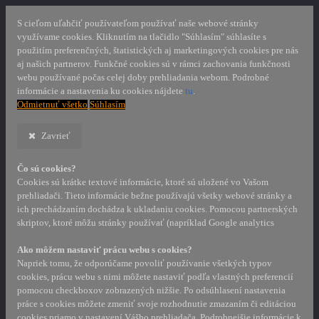
S cieľom uľahčiť používateľom používať naše webové stránky
využívame cookies. Kliknutím na tlačidlo "Súhlasím" súhlasíte s
použitím preferenčných, štatistických aj marketingových cookies pre nás
aj našich partnerov. Funkčné cookies sú v rámci zachovania funkčnosti
webu používané počas celej doby prehliadania webom. Podrobné
informácie a nastavenia ku cookies nájdete
tu
.
Odmietnuť všetko
Súhlasím
Zavrieť
Čo sú cookies?
Cookies sú krátke textové informácie, ktoré sú uložené vo Vašom
prehliadači. Tieto informácie bežne používajú všetky webové stránky a
ich prechádzaním dochádza k ukladaniu cookies. Pomocou partnerských
skriptov, ktoré môžu stránky používať (napríklad Google analytics
Ako môžem nastaviť prácu webu s cookies?
Napriek tomu, že odporúčame povoliť používanie všetkých typov
cookies, prácu webu s nimi môžete nastaviť podľa vlastných preferencií
pomocou checkboxov zobrazených nižšie. Po odsúhlasení nastavenia
práce s cookies môžete zmeniť svoje rozhodnutie zmazaním či editáciou
cookies priamo v nastavení Vášho prehliadača. Podrobnejšie informácie k