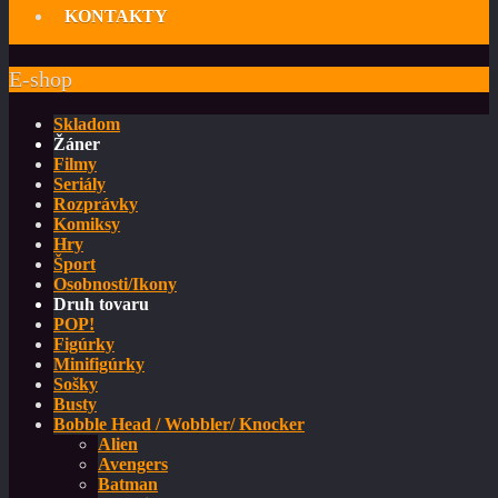
KONTAKTY
E-shop
Skladom
Žáner
Filmy
Seriály
Rozprávky
Komiksy
Hry
Šport
Osobnosti/Ikony
Druh tovaru
POP!
Figúrky
Minifigúrky
Sošky
Busty
Bobble Head / Wobbler/ Knocker
Alien
Avengers
Batman