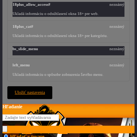
18plus_allow_access#
neznámý
Ukladá informáciu o odsúhlasení okna 18+ pre web.
18plus_cat#
neznámý
Ukladá informáciu o odsúhlasení okna 18+ pre kategóriu.
bs_slide_menu
neznámý
left_menu
neznámý
Ukladá informáciu o spôsobe zobrazenia ľavého menu.
Uložiť nastavenia
Hľadanie
Hľadať v tovare