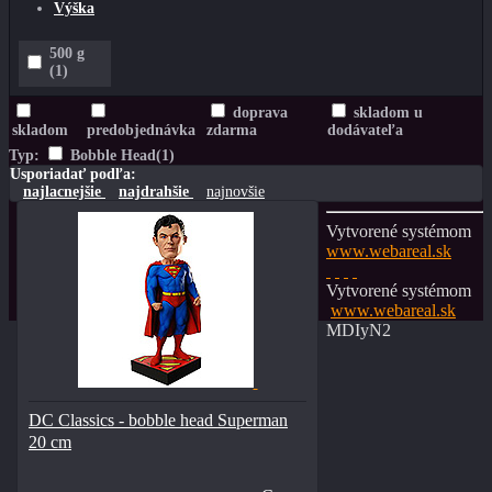
Výška
500 g
(1)
doprava
skladom u
skladom
predobjednávka
zdarma
dodávateľa
Typ:
Bobble Head
(1)
Usporiadať podľa:
najlacnejšie
najdrahšie
najnovšie
Vytvorené systémom
www.webareal.sk
Vytvorené systémom
www.webareal.sk
MDIyN2
DC Classics - bobble head Superman
20 cm