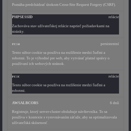
Pomáha predchádzať útokom Cross-Site Request Forgery (CSRF).
PHPSESSID
relácie
Zachováva stav užívateľskej relácie naprieč požiadavkami na
stránky.
rc::a
persistentní
Tento súbor cookie sa používa na rozlíšenie medzi ľuďmi a
robotmi. To je výhodné pre web, aby vytvárať platné správy o
používaní ich webových stránok.
rc::c
relácie
Tento súbor cookie sa používa na rozlíšenie medzi ľuďmi a
robotmi.
AWSALBCORS
6 dnů
Registruje, ktorý server-cluster obsluhuje návštevníka. To sa
používa v kontexte s vyrovnávaním záťaže, aby sa optimalizovala
užívateľská skúsenosť.